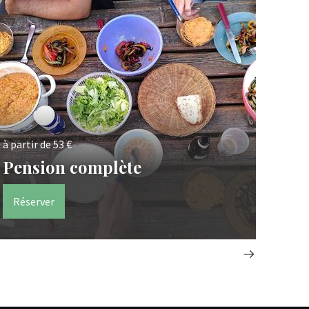
à partir de 53 €
à parti
Pension complète
Rep
Réserver
Rése