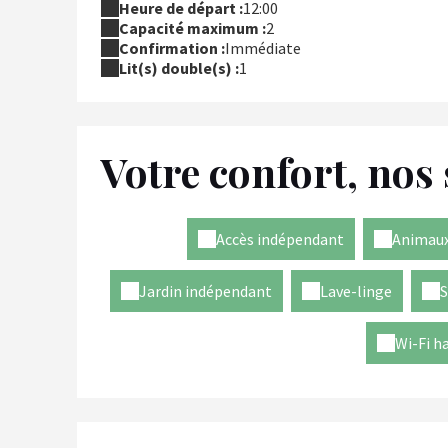
Heure de départ :
12:00
Capacité maximum :
2
Confirmation :
Immédiate
Lit(s) double(s) :
1
Votre confort, nos 
Accès indépendant
Animaux
Jardin indépendant
Lave-linge
S
Wi-Fi h