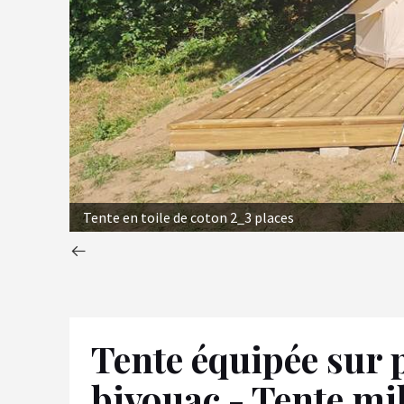
Tente en toile de coton 2_3 places
Tente équipée sur 
bivouac - Tente mi