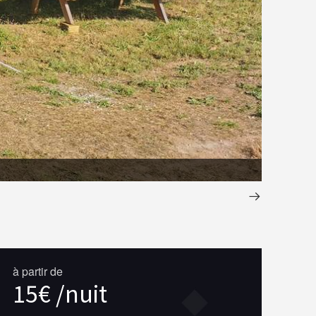
Aire de b
à partir de
15€ /nuit