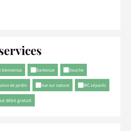
services
 bienvenus
Barbecue
Douche
alon de jardin
Vue sur nature
WC séparés
aut débit gratuit